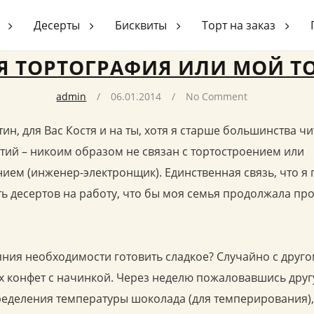
я или Мой торт
Десерты
Бисквиты
Торт на заказ
Я ТОРТОГРАФИЯ ИЛИ МОЙ Т
admin
06.01.2014
No Comment
ин, для Вас Костя и на ты, хотя я старше большинства ч
ятий – никоим образом не связан с тортостроением или
ем (инженер-электронщик). Единственная связь, что я
ь десертов на работу, что бы моя семья продолжала про
яния необходимости готовить сладкое? Случайно с друго
 конфет с начинкой. Через неделю пожаловавшись другу
еделения температуры шоколада (для темперирования), 