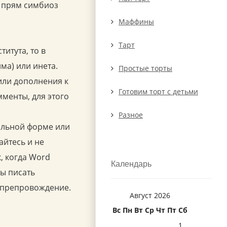
, прям симбиоз
Маффины
Тарт
итута, то в
ма) или инета.
Простые торты
 или дополнения к
Готовим торт с детьми
менты, для этого
Разное
вильной форме или
айтесь и не
к, когда Word
Календарь
бы писать
мяпрепровождение.
Август 2026
Вс
Пн
Вт
Ср
Чт
Пт
Сб
1