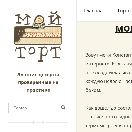
/
Моя тортографи
Главная
Торты
МО
Зовут меня Констант
интернете. Род зан
шоколадоукладывани
Лучшие десерты
каждую неделю част
проверенные на
практике
боком.
Как дошёл до состо
готовки шоколадных
термометра для опр