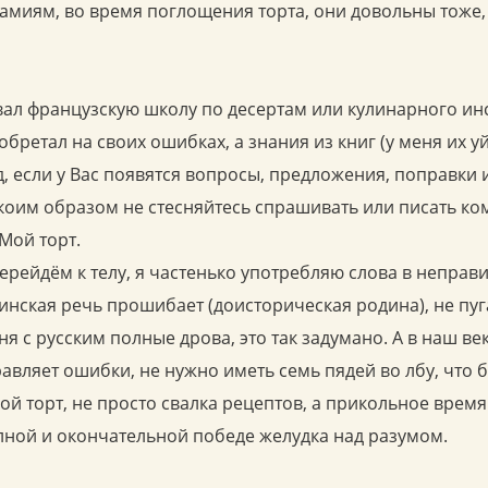
амиям, во время поглощения торта, они довольны тоже
вал французскую школу по десертам или кулинарного инст
ретал на своих ошибках, а знания из книг (у меня их уй
д, если у Вас появятся вопросы, предложения, поправки
оим образом не стесняйтесь спрашивать или писать ком
 Мой торт.
ерейдём к телу, я частенько употребляю слова в непра
инская речь прошибает (доисторическая родина), не пуг
ня с русским полные дрова, это так задумано. А в наш ве
авляет ошибки, не нужно иметь семь пядей во лбу, что 
Мой торт, не просто свалка рецептов, а прикольное вре
олной и окончательной победе желудка над разумом.