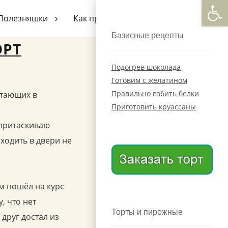
Откры
Полезняшки
Как приготовить
Базисные рецепты
ОРТ
Подогрев шоколада
Готовим с желатином
Правильно взбить белки
итающих в
Приготовить круассаны
 притаскиваю
ходить в двери не
м пошёл на курс
, что нет
Торты и пирожные
друг достал из