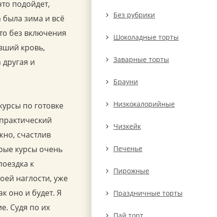
что подойдет,
Без рубрики
а была зима и всё
 то без включения
Шоколадные торты
вший кровь,
Заварные торты
 другая и
Брауни
Низкокалорийные
курсы по готовке
 практический
Чизкейк
жно, счастлив
орые курсы очень
Печенье
поездка к
Пирожные
оей наглости, уже
к оно и будет. Я
Праздничные торты
е. Судя по их
Пай торт