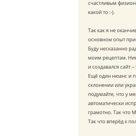
счастливым физион
какой то :-).
Так как я не оканчи
основном опыт приоб
Буду несказанно ра
моим рецептам. Ник
и создавался сайт –
Ещё один нюанс и п
склонении или укра
подумайте, что у ме
автоматически испр
грамотно. Так что 
Так что вперёд к п