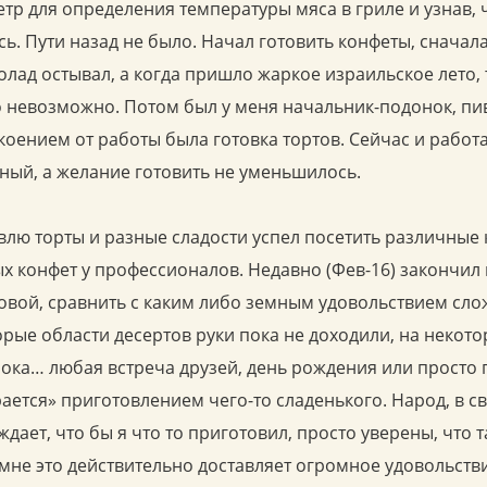
тр для определения температуры мяса в гриле и узнав, 
ь. Пути назад не было. Начал готовить конфеты, сначал
олад остывал, а когда пришло жаркое израильское лето,
 невозможно. Потом был у меня начальник-подонок, пи
оением от работы была готовка тортов. Сейчас и работа
ый, а желание готовить не уменьшилось.
товлю торты и разные сладости успел посетить различные 
х конфет у профессионалов. Недавно (Фев-16) закончил
овой, сравнить с каким либо земным удовольствием сло
орые области десертов руки пока не доходили, на некот
 пока… любая встреча друзей, день рождения или просто 
ается» приготовлением чего-то сладенького. Народ, в св
дает, что бы я что то приготовил, просто уверены, что та
 мне это действительно доставляет огромное удовольстви