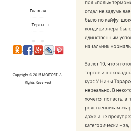
под «полы» термоме
Главная
отдал не задумываяс
было по кайфу, шок
Торты
кондиционера было
единственным успок
начальник нормальн
За лет 10, что я го
тортов и шоколадны
Copyright © 2015 MOITORT. All
курс У Нины Тарарс
Rights Reserved
нереально. В некот
хочется попасть, а
родственникам «кар
даже и не предупреж
категорически – за,