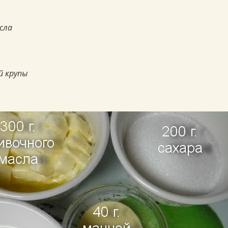
асла
ой крупы