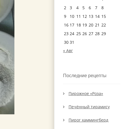
2
3
4
5
6
7
8
9
10
11
12
13
14
15
16
17
18
19
20
21
22
23
24
25
26
27
28
29
30
31
« Авг
Последние рецепты
Пирожное «Роза»
Печённый тирамису
Пирог хаммингберд