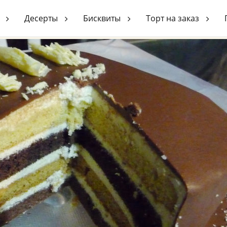
рт «Птичье молоко»
Десерты
Бисквиты
Торт на заказ