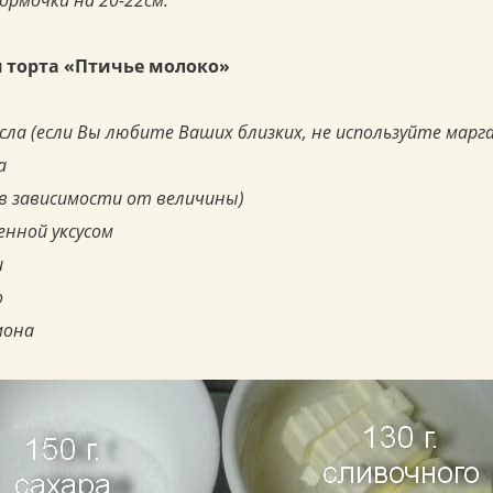
ормочки на 20-22см.
я торта «Птичье молоко»
асла (если Вы любите Ваших близких, не используйте марг
а
к в зависимости от величины)
шенной уксусом
и
о
мона