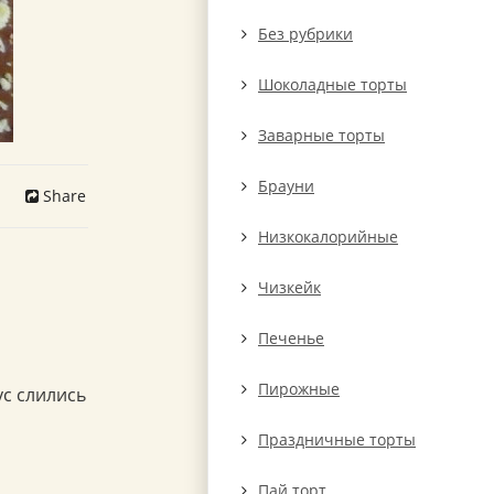
Без рубрики
Шоколадные торты
Заварные торты
Брауни
Share
Низкокалорийные
Чизкейк
Печенье
Пирожные
ус слились
Праздничные торты
Пай торт