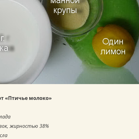
рт «Птичье молоко»
олада
ливок, жирностью 38%
асла