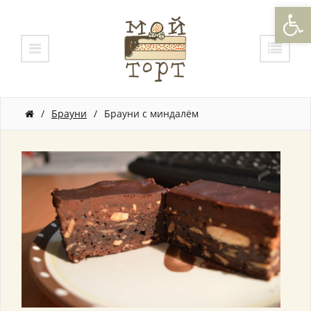
Откры
/
Брауни
/
Брауни с миндалём