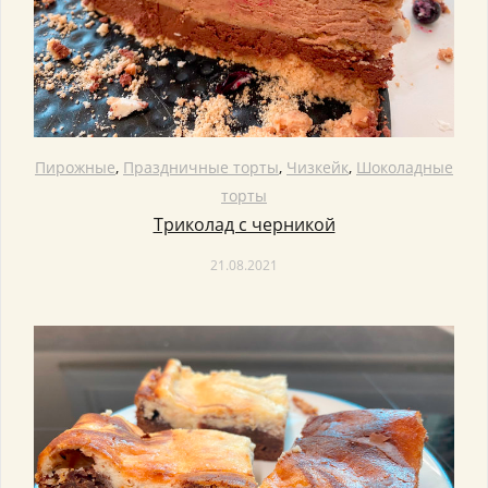
Пирожные
,
Праздничные торты
,
Чизкейк
,
Шоколадные
торты
Триколад с черникой
21.08.2021