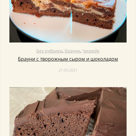
Без рубрики
,
Брауни
,
Чизкейк
Брауни с творожным сыром и шоколадом
21.05.2021