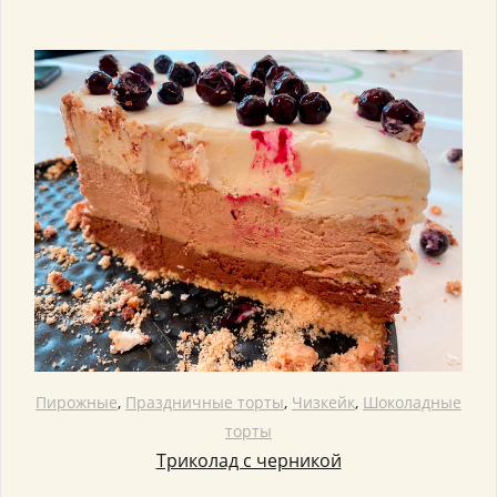
Пирожные
,
Праздничные торты
,
Чизкейк
,
Шоколадные
торты
Триколад с черникой